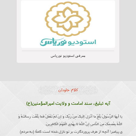
معرفی استودیو نوریاس
کلام جاودان
آیه تبلیغ، سند امامت و ولایت امیرالمؤمنین(ع)
یا أَیهَا الرَّسُولُ بَلِّغْ ما أُنْزِلَ إِلَیكَ مِنْ رَبِّكَ وَ إِنْ لَمْ تَفْعَلْ فَما بَلَّغْتَ رِسالَتَهُ وَ
اللَّهُ یعْصِمُكَ مِنَ النَّاسِ إِنَّ اللَّهَ لا یهْدِی الْقَوْمَ الْكافِرینَ.
ى پیامبر! آنچه از طرف پروردگارت بر تو نازل شده است، كاملًا (به مردم)