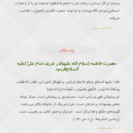
برسان! و اگر نرسانی، رسالت او را انجام نداده‏اى! خداوند تو را از (خطرات
احتمالى) مردم نگاه مى‏دارد و خداوند، جمعیت كافران (لجوج) را هدایت
نمی‌کند.
+ ادامه مطلب
پند نیکان
حضرت فاطمه (سلام الله علیها)در تعریف امام علىّ (علیه
السلام)فرمود
قالَتْ علیها السلام :وَ هُوَ الا مامُ الرَبّانى ، وَ الْهَیْكَلُ النُّورانى ، قُطْبُ الا قْطابِ،
وَسُلالَةُ الاْ طْیابِ، النّاطِقُ بِالصَّوابِ، نُقْطَةُ دائِرَةِ الا مامَةِ.
او پیشوائى الهى و ربّانى است ، تجسّم نور و روشنائى است ، مركز توجّه
تمامى موجودات و عارفان است ، فرزندى پاك از خانواده پاكان مى باشد،
گوینده‌اى حقّگو و هدایتگر است ، او مركز و محور امامت و رهبریّت است.
(ریاحین الشّریعة : ج 1، ص 93.)
+ ادامه مطلب