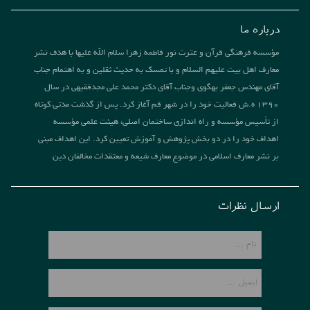
درباره ما
مؤسسه فرهنگی قرآن و عترت نور فاطمه زهرا سلام الله علیها با هدف نشر
معارف اهل بیت علیهم السلام و با تمسک به حدیث ثقلین و به اهتمام جناب
آقای مهندس جعفر بهگوی وجناب آقای دکتر محمد علی مجدفقیهی در سال
1390 ه.ش فعالیت خود را در شهر قم آغاز کرد. پس از گذشت مدتی کوتاه
از تأسیس مؤسسه و راه اندازی ساختمان اصلی، هیئت علمی مؤسسه
اهداف خود را در دو بخش پژوهش و آموزش تعیین کرد. این اهداف مبنی
بر نشر معارف اسلامی در موضوع معارف شیعه و معتقدات مخالفان دین
ارسال نظرات