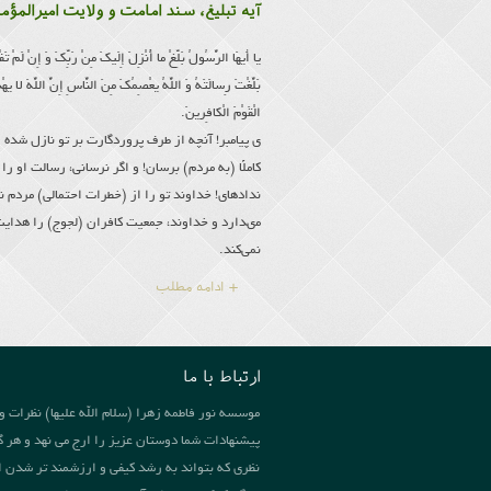
آیه تبلیغ، سند امامت و ولایت امیرالمؤم
یا أَیهَا الرَّسُولُ بَلِّغْ ما أُنْزِلَ إِلَیكَ مِنْ رَبِّكَ وَ إِنْ لَمْ تَف
بَلَّغْتَ رِسالَتَهُ وَ اللَّهُ یعْصِمُكَ مِنَ النَّاسِ إِنَّ اللَّهَ لا یه
الْقَوْمَ الْكافِرینَ.
ى پیامبر! آنچه از طرف پروردگارت بر تو نازل شده
كاملًا (به مردم) برسان! و اگر نرسانی، رسالت او را 
نداده‏اى! خداوند تو را از (خطرات احتمالى) مردم ن
مى‏دارد و خداوند، جمعیت كافران (لجوج) را هدای
نمی‌کند.
+ ادامه مطلب
ارتباط با ما
موسسه نور فاطمه زهرا (سلام الله علیها) نظرات و
پیشنهادات شما دوستان عزیز را ارج می نهد و هر گ
نظری که بتواند به رشد کیفی و ارزشمند تر شدن ا