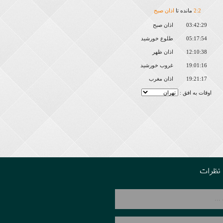
2
:
2
مانده تا
اذان صبح
03:42:29
اذان صبح
05:17:54
طلوع خورشید
12:10:38
اذان ظهر
19:01:16
غروب خورشید
19:21:17
اذان مغرب
اوقات به افق :
نظرات