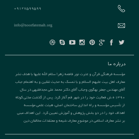
09127599599
info@noorfatemah.org
درباره ما
مؤسسه فرهنگی قرآن و عترت نور فاطمه زهرا سلام الله علیها با هدف نشر
معارف اهل بیت علیهم السلام و با تمسک به حدیث ثقلین و به اهتمام جناب
آقای مهندس جعفر بهگوی وجناب آقای دکتر محمد علی مجدفقیهی در سال
1390 ه.ش فعالیت خود را در شهر قم آغاز کرد. پس از گذشت مدتی کوتاه
از تأسیس مؤسسه و راه اندازی ساختمان اصلی، هیئت علمی مؤسسه
اهداف خود را در دو بخش پژوهش و آموزش تعیین کرد. این اهداف مبنی
بر نشر معارف اسلامی در موضوع معارف شیعه و معتقدات مخالفان دین