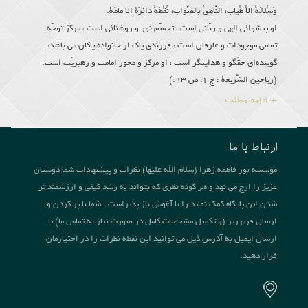
وَسُلالَةُ الاْ طْیابِ، النّاطِقُ بِالصَّوابِ، نُقْطَةُ دائِرَةِ الا مامَةِ.
او پیشوائى الهى و ربّانى است ، تجسّم نور و روشنائى است ، مركز توجّه
تمامى موجودات و عارفان است ، فرزندى پاك از خانواده پاكان مى باشد،
گوینده‌اى حقّگو و هدایتگر است ، او مركز و محور امامت و رهبریّت است.
(ریاحین الشّریعة : ج 1، ص 93.)
+ ادامه مطلب
ارتباط با ما
موسسه نور فاطمه زهرا (سلام الله علیها) نظرات و پیشنهادات شما دوستان
عزیز را ارج می نهد و هر گونه نظری که بتواند به رشد کیفی و ارزشمند تر
شدن این پایگاه کمک نماید را با آغوش باز پذیراست . شما با پر کردن و
ارسال فرم زیر (و تکمیل مشخصات کامل در صورت نیاز به تماس ما) یا
ارسال ایمیل به آدرس ذیل می توانید این نقطه نظرات را در اختیارمان
قرار دهید.