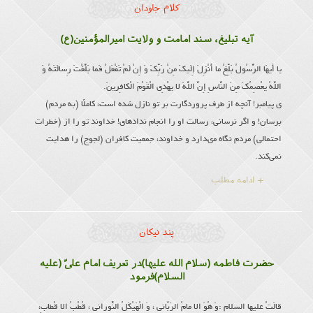
کلام جاودان
آیه تبلیغ، سند امامت و ولایت امیرالمؤمنین(ع)
یا أَیهَا الرَّسُولُ بَلِّغْ ما أُنْزِلَ إِلَیكَ مِنْ رَبِّكَ وَ إِنْ لَمْ تَفْعَلْ فَما بَلَّغْتَ رِسالَتَهُ وَ
اللَّهُ یعْصِمُكَ مِنَ النَّاسِ إِنَّ اللَّهَ لا یهْدِی الْقَوْمَ الْكافِرینَ.
ى پیامبر! آنچه از طرف پروردگارت بر تو نازل شده است، كاملًا (به مردم)
برسان! و اگر نرسانی، رسالت او را انجام نداده‏اى! خداوند تو را از (خطرات
احتمالى) مردم نگاه مى‏دارد و خداوند، جمعیت كافران (لجوج) را هدایت
نمی‌کند.
+ ادامه مطلب
پند نیکان
حضرت فاطمه (سلام الله علیها)در تعریف امام علىّ (علیه
السلام)فرمود
قالَتْ علیها السلام :وَ هُوَ الا مامُ الرَبّانى ، وَ الْهَیْكَلُ النُّورانى ، قُطْبُ الا قْطابِ،