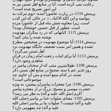
رعایت نمی کرده است. آیا در منابع اهل تسنن نیز به
این امور تصریح شده است؟
پرسش 1116: در زیارت عاشورا آمده: «یوم تبرکت به
بنوامیه و ابن اکلة الاکباد...». در حالی که این کذب
است. زیرا معاویه شش ماه قبل از عاشورا مرده
است. چطور از قتل حسین خوشحال بوده؟
پرسش 1115: کتابهایی که در رد منکران مهدویت
نوشته شده را بیان کنید؟
پرسش 1114: آیا موضوع مهدویت در صحیحین مطرح
نشده و همین امر سبب تضعیف جایگاه مهدویت نزد
اهل تسنن می‌گردد؟
پرسش 1113: آیا برای اثبات رجعت امام زمان در قرآن
شاهدی وجود دارد؟
پرسش 1109: طولانی­ترین متنی که از سخنان پیامبر در
روز غدیر خم با سند صحیح در منابع اهل تسنن ذکر
شده، در کدام منبع آمده و متن آن حاوی چه
موضوعاتی است؟
پرسش 1106: چرا معجزات پیامبران پیشین، به ویژه
حضرت موسی و مسیح، بزرگ تر از معجزه پیامبر
اکرم (صل الله علیه و آله) به نظر می رسد؟
پرسش 1105: معنای صلوات خدا بر پیامبر (صلی الله
علیه و آله) چیست؟ صلوات ما بر پیامبر (صلی الله
علیه و آله) چه مفهومی دارد؟