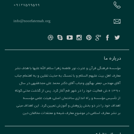
09127599599
info@noorfatemah.org
درباره ما
مؤسسه فرهنگی قرآن و عترت نور فاطمه زهرا سلام الله علیها با هدف نشر
معارف اهل بیت علیهم السلام و با تمسک به حدیث ثقلین و به اهتمام جناب
آقای مهندس جعفر بهگوی وجناب آقای دکتر محمد علی مجدفقیهی در سال
1390 ه.ش فعالیت خود را در شهر قم آغاز کرد. پس از گذشت مدتی کوتاه
از تأسیس مؤسسه و راه اندازی ساختمان اصلی، هیئت علمی مؤسسه
اهداف خود را در دو بخش پژوهش و آموزش تعیین کرد. این اهداف مبنی
بر نشر معارف اسلامی در موضوع معارف شیعه و معتقدات مخالفان دین