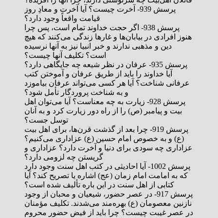
پرسش 939- آخرت چیست؟ آیا آخرت و معادِ روز
قیامت واقعاً وجود دارد؟
پرسش 938- اگر حجت خداوند تمام است، پس چرا
هنوز افرادی در بیابان‌ها و غارها زندگی می‌کنند که هیچ
دین و مذهبی ندارند و خبر انبیا نیز به آنها نرسیده
است؟ تکلیف آنها چیست؟
پرسش 935- عرفان در نظر شیعه چه جایگاهی دارد؟
آیا خداوند را باید از طریق عرفان و آموختن کتب
عرفانی شناخت؟ آیا هر کسی می‌تواند عرفان بیاموزد
و به شناخت پروردگار تأمل شود؟
پرسش 928- زیارت به چه معناست؟ آیا می‌توان اهل
بیت و پیامبر (ص) را از راه دور زیارت کرد و به آنان
توسل جست؟
پرسش 919- چرا بعد از گذشت قرن‌ها، برای اهل بیت
(ع) و به خصوص امام حسین (ع) عزاداری می‌کنیم؟
عزاداری چه سودی برای دنیا و آخرت دارد؟ عزاداری و
گریستن چه لزومی دارد؟
پرسش 1002- آیا احادیثی در کتب اهل سنت وجود دارد
که به امامت امام زمان (عج) اشاره یا تصریح کند؟ آیا
کتابی از اهل سنت در این باره تألیف شده است؟
پرسش 917- در عصر حضور، شیعیان و محبان از وجود
نازنین معصومان (ع) بهره‌مند می‌شدند. تکلیف مؤمنان
در عصر غیبت چیست؟ چرا باید از فیض حضور محروم