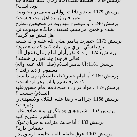
پرسش 1239: فلسفه غيبت امام زمان علیه السلام چه
بوده است؟
پرسش 1179: سند و دلالت روایاتی مبتنی بر محبوبیت
عمر فاروق نزد اهل بیت چیست؟
پرسش 1240: آیا موضوع مهدویت در صحیحین مطرح
نشده و همین امر سبب تضعیف جایگاه مهدویت نزد
اهل تسنن می‌گردد؟
پرسش 1173: حضرت پيامبر صلي الله عليه و آله شيعه
بود يا سنّي، براي من اثبات كنيد كه شيعه بود؟
پرسش 1245: از 313 نفر ياران امام زمان (عجل الله
تعالی فرجه) چند نفر زن هستند؟
پرسش 1161: آيا پيامبر اسلام (صلى الله عليه وآله)
مسموم از دنيا رفت ؟
پرسش 1160: آيا امام حسن(عليه السلام) مى دانست
كه ظرف شير يا آب زهرآلود است؟
پرسش 1159: مواد قرارداد صلح نامه امام حسن(عليه
السلام) چيست ؟
پرسش 1158: چرا امام رضا علیه السّلام ولایتعهدی را
پذیرفت؟
پرسش 1152: شیوه های هدایتگری امام صادق علیه
السلام را تشریح کنید.
پرسش 1133: آیا حدیث منزلت به جریان تبوک
اختصاص دارد؟
پرسش 1107: فرق خلیفة الله با خلیفة الرسول در