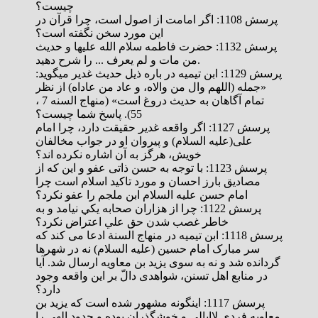
چیست؟
پرسش 1108: اگر امامت از اصول است، چرا قرآن در
این مورد سخن نگفته است؟
پرسش 1132: حضرت فاطمه سلام الله علیها و حدیث
من مات و لم یعرف ... را شرح دهید.
پرسش 1129: ابن تيميه در باره ذیل حدیث غدیر میگوید:
«جمله (اللهم وال من والاه، و عاد من عاداه) از نظر
تمام آگاهان به حديث دروغ است» (منهاج السنه 7 ،
55). پاسخ شما چیست؟
پرسش 1127: اگر واقعه غدیر حقیقت دارد، چرا امام
علی(علیه السلام) و پیروان او در جواب مخالفان
خویش، هرگز به آن اشاره نکرده اند؟
پرسش 1123: با توجه به حسن ذاتی عفو و این که از
مصادیق بارز احسان و مورد تاکید اسلام است چرا
امام حسن عليه السلام ابن ملجم را عفو نكرد؟
پرسش 1122: چرا از هزاران صحابه يكي نيامد و به
خاطر غصب شدن حق علي اعتراض نكرد؟
پرسش 1118: ابن تیمیه در منهاج السنة ادعا می کند که
سر مبارک امام حسین (علیه السلام) نه در شهرها
گردانده شد و نه به سوی یزید بن معاویه ارسال شد. آیا
در منابع اهل تسنن، شواهدی دالّ بر این واقعه وجود
دارد؟
پرسش 1117: اینگونه مشهور شده است که یزید بن
معاویه فردی لاابالی و خوشگذران بوده و حدود الهی را