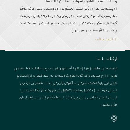
وَسُلالَةُ الاْ طْیابِ، النّاطِقُ بِالصَّوابِ، نُقْطَةُ دائِرَةِ الا مامَةِ.
او پیشوائى الهى و ربّانى است ، تجسّم نور و روشنائى است ، مركز توجّه
تمامى موجودات و عارفان است ، فرزندى پاك از خانواده پاكان مى باشد،
گوینده‌اى حقّگو و هدایتگر است ، او مركز و محور امامت و رهبریّت است.
(ریاحین الشّریعة : ج 1، ص 93.)
+ ادامه مطلب
ارتباط با ما
موسسه نور فاطمه زهرا (سلام الله علیها) نظرات و پیشنهادات شما دوستان
عزیز را ارج می نهد و هر گونه نظری که بتواند به رشد کیفی و ارزشمند تر
شدن این پایگاه کمک نماید را با آغوش باز پذیراست . شما با پر کردن و
ارسال فرم زیر (و تکمیل مشخصات کامل در صورت نیاز به تماس ما) یا
ارسال ایمیل به آدرس ذیل می توانید این نقطه نظرات را در اختیارمان
قرار دهید.