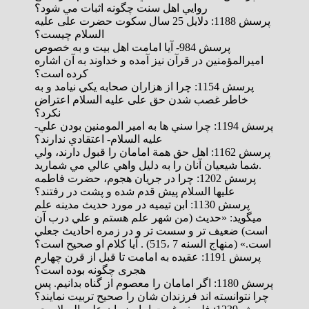
روايي اهل سنت چگونه اثبات مي شود؟
پرسش 1188: دلایل 25 سال سکوت حضرت علی علیه
السلام چیست؟
پرسش 984- آیا امامت اهل بیت و به خصوص
امیرالمؤمنین در قرآن نیز آمده و خداوند به آن اشاره
کرده است؟
پرسش 1154: چرا از هزاران صحابه يكي نيامد و به
خاطر غصب شدن حق علی علیه السلام اعتراض
نكرد؟
پرسش 1194: چرا سني ها به امير المومنين بودن علي-
عليه السلام- اعتقادي ندارند؟
پرسش 1162: اهل حق همة امامان را قبول دارند، ولي
شما شيعيان آنان را به دليل واهي عالي مي شماريد.
پرسش 1202: چرا در جریان هجوم، حضرت فاطمه
علیها السلام پیش قدم شده و پشت در رفتند؟
پرسش 1130: ابن تيميه در مورد حدیث مدینه علم
میگوید: «حديث (من شهر علم هستم و علي درب آن
است) ضعيف تر و سست تر و در زمره احاديث جعلي
است.» (منهاج السنه 7 ،515) . آیا کلام او صحیح است؟
پرسش 1191: عقیده به امامت تا قبل از قرن چهارم
هجری چگونه بوده است؟
پرسش 1180: اگر امامان را معصوم از گناه بدانيم. پس
چرا نتوانسته اند فرزندان شان را صحيح تربيت نمايند؟