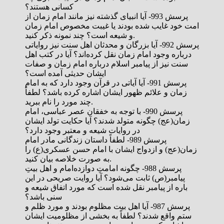
کسانی هستند؟
پرسش 993- آیا انبیای گذشته نیز مانند امام زمان از
امت خود غایب شده بودند یا غیبت مخصوص امام زمان
و شیعه است؟ چند نمونه ذکر کنید.
پرسش 992- آیا بزرگان و محدثان اهل سنت نیز روایاتی
درباره وجود امام زمان نقل کرده‌‌اند؟ آیا در کتب اهل
سنت نیز از پیامبر اسلام درباره امام زمان و صفات
ایشان حدیثی آمده است؟
پرسش 991- آیا آیاتی در قرآن وجود دارد که به امام
زمان و علائم ظهور ایشان اشاره کرده باشد؟ لطفاً
چند مورد را نام ببرید.
پرسش 990- با توجه به خفقان عصر عباسی، امام
زمان(عج) چگونه متولد شدند؟ آیا حکایت تولد ایشان
در روایات شیعه و معتبر وجود دارد؟
پرسش 989- لطفاً داستان زندگانی مادر امام
زمان(عج) و ازدواج ایشان با امام حسن عسکری(ع) را
به صورت خلاصه بیان کنید.
پرسش 988- چگونه امامتِ دوازده‌امام و اهل بیتِ
پیامبر(ص) ثابت می‌شود؟ آیا روایت صریحی در این
باره از پیامبر نقل شده است که مورد اتفاق شیعه و
سنی باشد؟
پرسش 987- آیا اهل بیت مظلوم بودند و مورد ظلم و
ستم واقع شدند؟ لطفاً به بخشی از مظلومیت ایشان