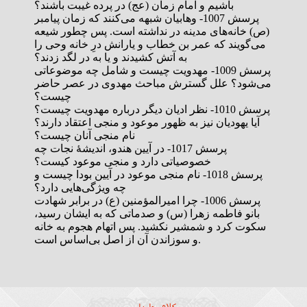
باشیم و امام زمان (عج) در پرده غیبت باشند؟
پرسش 1007- وهابیان شبهه می‌کنند که زمان پیامبر
(ص) خانه‌های مدینه در نداشته است. پس چطور شیعه
می‌گویند که عمر بن خطاب و یارانش درِ خانه وحی را
به آتش کشیدند و یا به در لگد زدند؟
پرسش 1009- مهدویت چیست و شامل چه موضوعاتی
می‌شود؟ علل گسترش مباحث مهدوی در عصر حاضر
چیست؟
پرسش 1010- نظر ادیان دیگر درباره مهدویت چیست؟
آیا یهودیان نیز به ظهور موعود و منجی اعتقاد دارند؟
نام منجی آنان چیست؟
پرسش 1017- در آیین هندو، اندیشۀ نجات چه
خصوصیاتی دارد و منجی موعود کیست؟
پرسش 1018- نام منجی موعود در آیین بودا چیست و
چه ویژگی‌هایی دارد؟
پرسش 1006- چرا امیرالمؤمنین (ع) در برابر شهادت
بانو فاطمه زهرا (س) و صدماتی که به ایشان رسید،
سکوت کرد و شمشیر نکشید. پس اتهام هجوم به خانه
و سوزاندن آن از اصل بی‌اساس است.