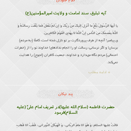
کلام جاودان
آیه تبلیغ، سند امامت و ولایت امیرالمؤمنین(ع)
یا أَیهَا الرَّسُولُ بَلِّغْ ما أُنْزِلَ إِلَیكَ مِنْ رَبِّكَ وَ إِنْ لَمْ تَفْعَلْ فَما بَلَّغْتَ رِسالَتَهُ وَ
اللَّهُ یعْصِمُكَ مِنَ النَّاسِ إِنَّ اللَّهَ لا یهْدِی الْقَوْمَ الْكافِرینَ.
ى پیامبر! آنچه از طرف پروردگارت بر تو نازل شده است، كاملًا (به مردم)
برسان! و اگر نرسانی، رسالت او را انجام نداده‏اى! خداوند تو را از (خطرات
احتمالى) مردم نگاه مى‏دارد و خداوند، جمعیت كافران (لجوج) را هدایت
نمی‌کند.
+ ادامه مطلب
پند نیکان
حضرت فاطمه (سلام الله علیها)در تعریف امام علىّ (علیه
السلام)فرمود
قالَتْ علیها السلام :وَ هُوَ الا مامُ الرَبّانى ، وَ الْهَیْكَلُ النُّورانى ، قُطْبُ الا قْطابِ،