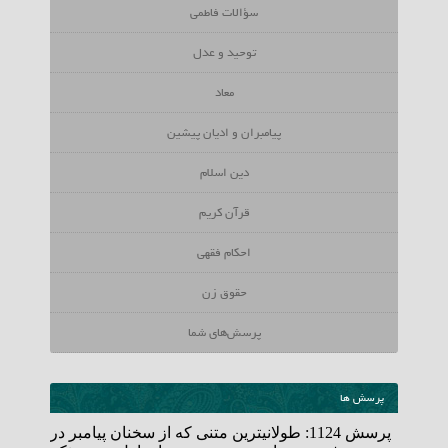
سؤالات فاطمی
توحید و عدل
معاد
پیامبران و ادیان پیشین
دین اسلام
قرآن کریم
احکام فقهی
حقوق زن
پرسش‌‌های شما
پرسش ها
پرسش 1124: طولانی­ترین متنی که از سخنان پیامبر در