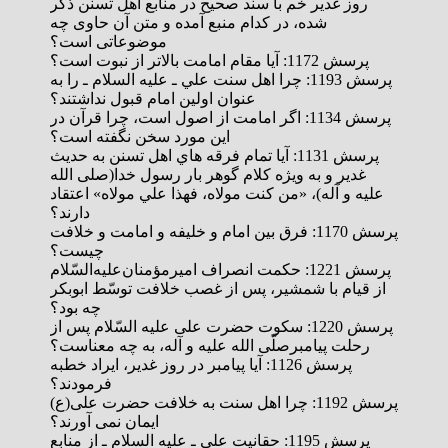
روز غدیر خم با سند صحیح در منابع اهل تسنن ذکر
شده، در کدام منبع آمده و متن آن حاوی چه
موضوعاتی است؟
پرسش 1172: آيا مقام امامت بالاتر از نبوت است؟
پرسش 1193: چرا اهل سنت علي ـ عليه السلام ـ را به
عنوان اولين امام قبول نداشتند؟
پرسش 1134: اگر امامت از اصول است، چرا قرآن در
این مورد سخن نگفته است؟
پرسش 1131: آيا تمام فرقه هاي اهل تسنن به حديث
غدير و به ويژه كلام گوهر بار رسول خدا(صلی الله
علیه و آله)، «من كنت مولاه، فهذا علي مولاه» اعتقاد
دارند؟
پرسش 1170: فرق بین امام و خلیفه و امامت و خلافت
چیست؟
پرسش 1221: حکمت انصراف امیرمؤمنان‌علیه‌السّلام
از قیام با شمشیر، پس از غصب خلافت توسّط ابوبکر
چه بود؟
پرسش 1220: سکوت حضرت علی‌ علیه‌ السّلام پس از
رحلت پیامبرصلّی‌ الله‌ علیه‌ و آله، به چه معناست؟
پرسش 1126: آیا پیامبر در روز غدیر، ایراد خطبه
فرمودند؟
پرسش 1192: چرا اهل سنت به خلافت حضرت علی(ع)
ایمان نمی آورند؟
پرسش 1195: حقانيت علي ـ عليه السلام ـ از منابع