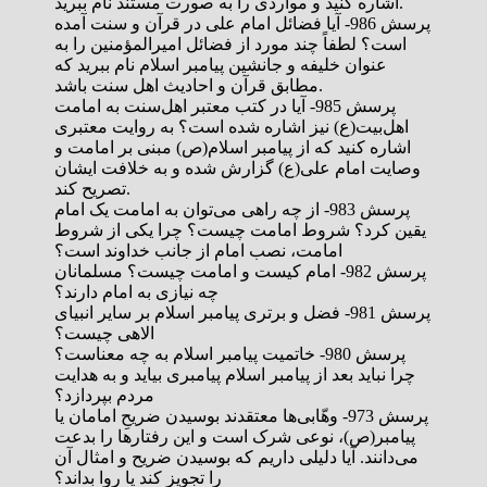
اشاره کنید و مواردی را به صورت مستند نام ببرید.
پرسش 986- آیا فضائل امام علی در قرآن و سنت آمده
است؟ لطفاً چند مورد از فضائل امیرالمؤمنین را به
عنوان خلیفه و جانشین پیامبر اسلام نام ببرید که
مطابق قرآن و احادیث اهل سنت باشد.
پرسش 985- آیا در کتب معتبر اهل‌سنت به امامت
اهل‌بیت(ع) نیز اشاره شده است؟ به روایت معتبری
اشاره کنید که از پیامبر اسلام(ص) مبنی بر امامت و
وصایت امام علی(ع) گزارش شده و به خلافت ایشان
تصریح کند.
پرسش 983- از چه راهی می‌توان به امامت یک امام
یقین کرد؟ شروط امامت چیست؟ چرا یکی از شروط
امامت، نصب امام از جانب خداوند است؟
پرسش 982- امام کیست و امامت چیست؟ مسلمانان
چه نیازی به امام دارند؟
پرسش 981- فضل و برتری پیامبر اسلام بر سایر انبیای
الاهی چیست؟
پرسش 980- خاتمیت پیامبر اسلام به چه معناست؟
چرا نباید بعد از پیامبر اسلام پیامبری بیاید و به هدایت
مردم بپردازد؟
پرسش 973- وهّابی‌ها معتقدند بوسیدن ضریحِ امامان یا
پیامبر(ص)، نوعی شرک است و این رفتارها را بدعت
می‌دانند. آیا دلیلی داریم که بوسیدن ضریح و امثال آن
را تجویز کند یا روا بداند؟