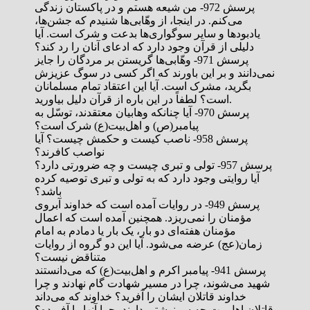
پرسش 972- من شیعه هستم و در پاکستان زندگی
می‌کنم. در اینجا، از وهّابی‌ها شنیدم که جشن‌ها،
یادبودها و سایر سوگواری‌ها بدعت و شرک است. آیا
دلیلی از قرآن وجود دارد که ادعای آنان را رد کند؟
پرسش 971- وهّابی‌ها گریستن بر مردگان را جایز
نمی‌دانند و بر این باورند که اگر کسی در سوگ عزیزش
بگرید، مشرک است. آیا این اعتقاد تمام مسلمانان
است؟ لطفاً در این باره از قرآن دلیل بیاورید.
پرسش 970- آیا چنانکه وهابیان معتقدند،‌ توسّل به
پیامبر(ص) و اهل‌بیت(ع) شرک است؟
پرسش 958- ناصب کیست و حکمش چیست؟ آیا
نواصب کافرند؟
پرسش 957- تولی و تبری چیست و چه ضرورتی دارد؟
آیا روایتی وجود دارد که به تولی و تبری توصیه کرده
باشد؟
پرسش 949- در روایات آمده است که خداوند آبروی
مؤمنان را نمی‌ریزد. همچنین آمده است که اعمال
مؤمنان هفته‌ای دو بار، یک بار یا دمادم به امام
زمان(عج) عرضه می‌شود. آیا این دو گروه از روایات
متناقض نیست؟
پرسش 941- پیامبر اکرم و اهل‌بیت(ع) که می‌دانستند
شهید می‌شوند، چرا در مسیر شهادت گام نهادند و چرا
خداوند قاتلان ایشان را آفرید؟ خداوند که می‌داند
قاتلان اهل‌بیت چه سرنوشتی دارند، چرا آنها را آفریده؟