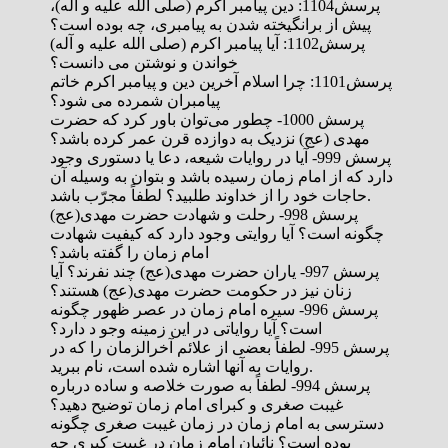
پرسش1104: دین پیامبر اکرم (صلی الله علیه و آله)،
پیش از برانگیخته شدن به پیامبری، چه بوده است؟
پرسش1102: آیا پیامبر اکرم (صلی الله علیه و آله)
خواندن و نوشتن می دانست؟
پرسش1101: چرا اسلام آخرین دین و پیامبر اکرم خاتم
پیامبران شمرده می شود؟
پرسش 1000- ‌چطور می‌توان باور کرد که حضرت
مهدی (عج) نزدیک به دوازده قرن عمر کرده باشد؟
پرسش 999- آیا در روایات شیعه، دعا یا دستوری وجود
دارد که از امام زمان رسیده باشد و بتوان به وسیله آن
حاجات خود را از خداوند طلبید؟ لطفاً مجرّب باشد.
پرسش 998- رحلت و شهادت حضرت مهدی(عج)
چگونه است؟ آیا روایتی وجود دارد که کیفیت شهادت
امام زمان را گفته باشد؟
پرسش 997- یاران حضرت مهدی(عج) چند نفرند؟ آیا
زنان نیز در حکومت حضرت مهدی(عج) هستند؟
پرسش 996- سیره امام زمان در عصر ظهور چگونه
است؟ آیا روایاتی در این زمینه وجو د دارد؟
پرسش 995- لطفاً بعضی از علائم آخرالزمان را که در
روایات به آنها اشاره شده است،‌ نام ببرید.
پرسش 994- لطفاً به صورت خلاصه و ساده درباره
غیبت صغری و کبرای امام زمان توضیح دهید؟
دسترسی به امام زمان در زمان غیبت صغری چگونه
بوده است؟ نائبان امام زمان در غیبت کبری چه