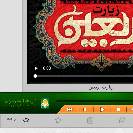
زیارت اربعین
مطالب مرتبط
علاقه مندی ها
8233 بار