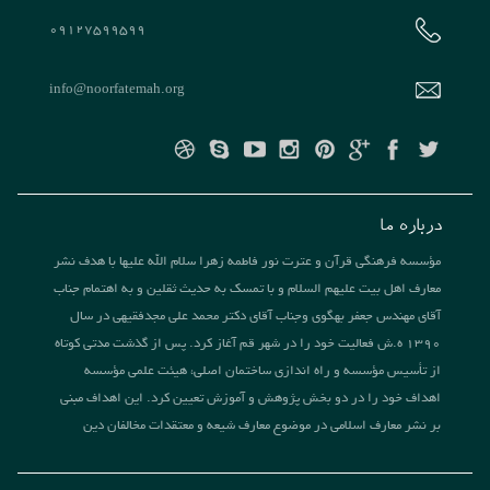
09127599599
info@noorfatemah.org
درباره ما
مؤسسه فرهنگی قرآن و عترت نور فاطمه زهرا سلام الله علیها با هدف نشر
معارف اهل بیت علیهم السلام و با تمسک به حدیث ثقلین و به اهتمام جناب
آقای مهندس جعفر بهگوی وجناب آقای دکتر محمد علی مجدفقیهی در سال
1390 ه.ش فعالیت خود را در شهر قم آغاز کرد. پس از گذشت مدتی کوتاه
از تأسیس مؤسسه و راه اندازی ساختمان اصلی، هیئت علمی مؤسسه
اهداف خود را در دو بخش پژوهش و آموزش تعیین کرد. این اهداف مبنی
بر نشر معارف اسلامی در موضوع معارف شیعه و معتقدات مخالفان دین