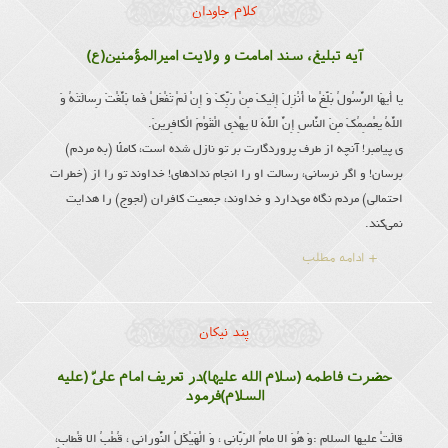
کلام جاودان
آیه تبلیغ، سند امامت و ولایت امیرالمؤمنین(ع)
یا أَیهَا الرَّسُولُ بَلِّغْ ما أُنْزِلَ إِلَیكَ مِنْ رَبِّكَ وَ إِنْ لَمْ تَفْعَلْ فَما بَلَّغْتَ رِسالَتَهُ وَ
اللَّهُ یعْصِمُكَ مِنَ النَّاسِ إِنَّ اللَّهَ لا یهْدِی الْقَوْمَ الْكافِرینَ.
ى پیامبر! آنچه از طرف پروردگارت بر تو نازل شده است، كاملًا (به مردم)
برسان! و اگر نرسانی، رسالت او را انجام نداده‏اى! خداوند تو را از (خطرات
احتمالى) مردم نگاه مى‏دارد و خداوند، جمعیت كافران (لجوج) را هدایت
نمی‌کند.
+ ادامه مطلب
پند نیکان
حضرت فاطمه (سلام الله علیها)در تعریف امام علىّ (علیه
السلام)فرمود
قالَتْ علیها السلام :وَ هُوَ الا مامُ الرَبّانى ، وَ الْهَیْكَلُ النُّورانى ، قُطْبُ الا قْطابِ،