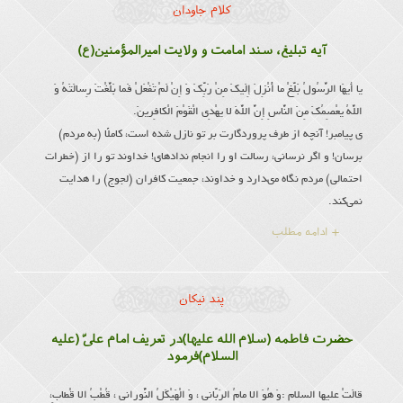
کلام جاودان
آیه تبلیغ، سند امامت و ولایت امیرالمؤمنین(ع)
یا أَیهَا الرَّسُولُ بَلِّغْ ما أُنْزِلَ إِلَیكَ مِنْ رَبِّكَ وَ إِنْ لَمْ تَفْعَلْ فَما بَلَّغْتَ رِسالَتَهُ وَ
اللَّهُ یعْصِمُكَ مِنَ النَّاسِ إِنَّ اللَّهَ لا یهْدِی الْقَوْمَ الْكافِرینَ.
ى پیامبر! آنچه از طرف پروردگارت بر تو نازل شده است، كاملًا (به مردم)
برسان! و اگر نرسانی، رسالت او را انجام نداده‏اى! خداوند تو را از (خطرات
احتمالى) مردم نگاه مى‏دارد و خداوند، جمعیت كافران (لجوج) را هدایت
نمی‌کند.
+ ادامه مطلب
پند نیکان
حضرت فاطمه (سلام الله علیها)در تعریف امام علىّ (علیه
السلام)فرمود
قالَتْ علیها السلام :وَ هُوَ الا مامُ الرَبّانى ، وَ الْهَیْكَلُ النُّورانى ، قُطْبُ الا قْطابِ،