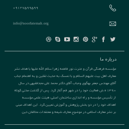
09127599599
info@noorfatemah.org
درباره ما
مؤسسه فرهنگی قرآن و عترت نور فاطمه زهرا سلام الله علیها با هدف نشر
معارف اهل بیت علیهم السلام و با تمسک به حدیث ثقلین و به اهتمام جناب
آقای مهندس جعفر بهگوی وجناب آقای دکتر محمد علی مجدفقیهی در سال
1390 ه.ش فعالیت خود را در شهر قم آغاز کرد. پس از گذشت مدتی کوتاه
از تأسیس مؤسسه و راه اندازی ساختمان اصلی، هیئت علمی مؤسسه
اهداف خود را در دو بخش پژوهش و آموزش تعیین کرد. این اهداف مبنی
بر نشر معارف اسلامی در موضوع معارف شیعه و معتقدات مخالفان دین