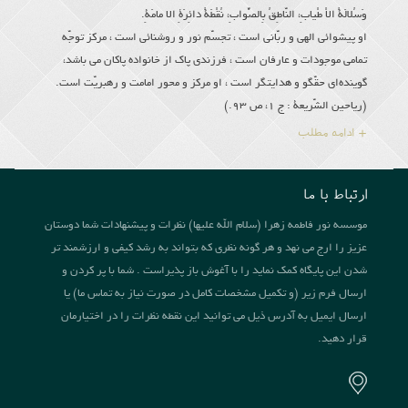
وَسُلالَةُ الاْ طْیابِ، النّاطِقُ بِالصَّوابِ، نُقْطَةُ دائِرَةِ الا مامَةِ.
او پیشوائى الهى و ربّانى است ، تجسّم نور و روشنائى است ، مركز توجّه
تمامى موجودات و عارفان است ، فرزندى پاك از خانواده پاكان مى باشد،
گوینده‌اى حقّگو و هدایتگر است ، او مركز و محور امامت و رهبریّت است.
(ریاحین الشّریعة : ج 1، ص 93.)
+ ادامه مطلب
ارتباط با ما
موسسه نور فاطمه زهرا (سلام الله علیها) نظرات و پیشنهادات شما دوستان
عزیز را ارج می نهد و هر گونه نظری که بتواند به رشد کیفی و ارزشمند تر
شدن این پایگاه کمک نماید را با آغوش باز پذیراست . شما با پر کردن و
ارسال فرم زیر (و تکمیل مشخصات کامل در صورت نیاز به تماس ما) یا
ارسال ایمیل به آدرس ذیل می توانید این نقطه نظرات را در اختیارمان
قرار دهید.