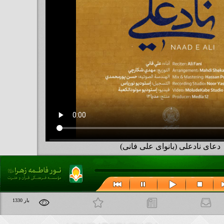
دعای نادعلی (بانوای علی فانی)
مطالب مرتبط
علاقه مندی ها
1330 بار