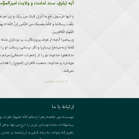
آیه تبلیغ، سند امامت و ولایت امیرالمؤم
یا أَیهَا الرَّسُولُ بَلِّغْ ما أُنْزِلَ إِلَیكَ مِنْ رَبِّكَ وَ إِنْ لَمْ تَف
بَلَّغْتَ رِسالَتَهُ وَ اللَّهُ یعْصِمُكَ مِنَ النَّاسِ إِنَّ اللَّهَ لا یه
الْقَوْمَ الْكافِرینَ.
ى پیامبر! آنچه از طرف پروردگارت بر تو نازل شده
كاملًا (به مردم) برسان! و اگر نرسانی، رسالت او را 
نداده‏اى! خداوند تو را از (خطرات احتمالى) مردم ن
مى‏دارد و خداوند، جمعیت كافران (لجوج) را هدای
نمی‌کند.
+ ادامه مطلب
ارتباط با ما
موسسه نور فاطمه زهرا (سلام الله علیها) نظرات و
پیشنهادات شما دوستان عزیز را ارج می نهد و هر گ
نظری که بتواند به رشد کیفی و ارزشمند تر شدن ا