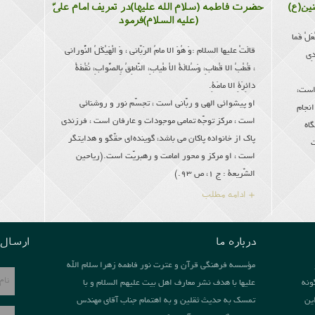
نین(ع)
حضرت فاطمه (سلام الله علیها)در تعریف امام علىّ
(علیه السلام)فرمود
ْعَلْ فَما
قالَتْ علیها السلام :وَ هُوَ الا مامُ الرَبّانى ، وَ الْهَیْكَلُ النُّورانى
ْدِی
، قُطْبُ الا قْطابِ، وَسُلالَةُ الاْ طْیابِ، النّاطِقُ بِالصَّوابِ، نُقْطَةُ
دائِرَةِ الا مامَةِ.
 است،
او پیشوائى الهى و ربّانى است ، تجسّم نور و روشنائى
انجام
است ، مركز توجّه تمامى موجودات و عارفان است ، فرزندى
گاه
پاك از خانواده پاكان مى باشد، گوینده‌اى حقّگو و هدایتگر
ت
است ، او مركز و محور امامت و رهبریّت است.(ریاحین
الشّریعة : ج 1، ص 93.)
+ ادامه مطلب
درباره ما
ارسال 
مؤسسه فرهنگی قرآن و عترت نور فاطمه زهرا سلام الله
ونه
علیها با هدف نشر معارف اهل بیت علیهم السلام و با
ین
تمسک به حدیث ثقلین و به اهتمام جناب آقای مهندس