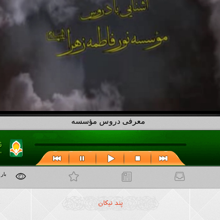
معرفی دروس مؤسسه
انلود
مطالب مرتبط
علاقه مندی ها
53317 بار
پند نیکان