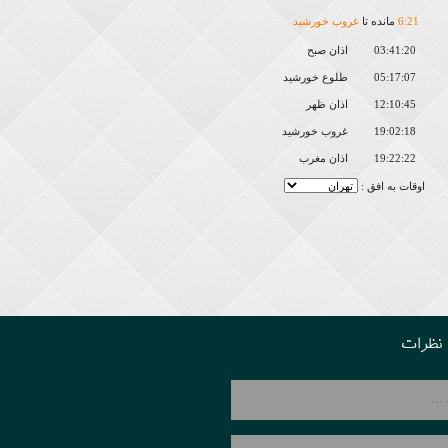
21
:
6
مانده تا
غروب خورشید
03:41:20
اذان صبح
05:17:07
طلوع خورشید
12:10:45
اذان ظهر
19:02:18
غروب خورشید
19:22:22
اذان مغرب
اوقات به افق :
نظرات