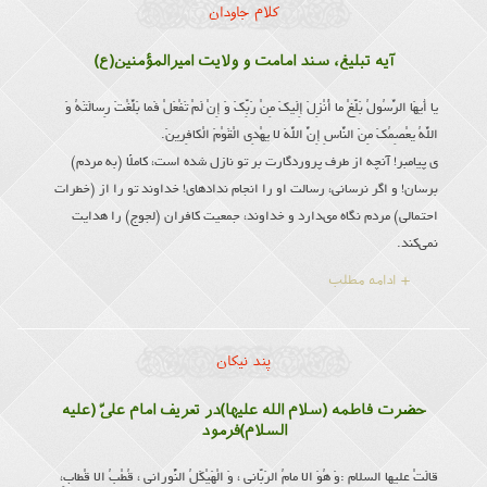
کلام جاودان
آیه تبلیغ، سند امامت و ولایت امیرالمؤمنین(ع)
یا أَیهَا الرَّسُولُ بَلِّغْ ما أُنْزِلَ إِلَیكَ مِنْ رَبِّكَ وَ إِنْ لَمْ تَفْعَلْ فَما بَلَّغْتَ رِسالَتَهُ وَ
اللَّهُ یعْصِمُكَ مِنَ النَّاسِ إِنَّ اللَّهَ لا یهْدِی الْقَوْمَ الْكافِرینَ.
ى پیامبر! آنچه از طرف پروردگارت بر تو نازل شده است، كاملًا (به مردم)
برسان! و اگر نرسانی، رسالت او را انجام نداده‏اى! خداوند تو را از (خطرات
احتمالى) مردم نگاه مى‏دارد و خداوند، جمعیت كافران (لجوج) را هدایت
نمی‌کند.
+ ادامه مطلب
پند نیکان
حضرت فاطمه (سلام الله علیها)در تعریف امام علىّ (علیه
السلام)فرمود
قالَتْ علیها السلام :وَ هُوَ الا مامُ الرَبّانى ، وَ الْهَیْكَلُ النُّورانى ، قُطْبُ الا قْطابِ،