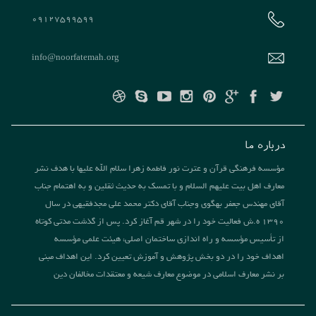
09127599599
info@noorfatemah.org
درباره ما
مؤسسه فرهنگی قرآن و عترت نور فاطمه زهرا سلام الله علیها با هدف نشر
معارف اهل بیت علیهم السلام و با تمسک به حدیث ثقلین و به اهتمام جناب
آقای مهندس جعفر بهگوی وجناب آقای دکتر محمد علی مجدفقیهی در سال
1390 ه.ش فعالیت خود را در شهر قم آغاز کرد. پس از گذشت مدتی کوتاه
از تأسیس مؤسسه و راه اندازی ساختمان اصلی، هیئت علمی مؤسسه
اهداف خود را در دو بخش پژوهش و آموزش تعیین کرد. این اهداف مبنی
بر نشر معارف اسلامی در موضوع معارف شیعه و معتقدات مخالفان دین