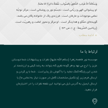
وَسُلالَةُ الاْ طْیابِ، النّاطِقُ بِالصَّوابِ، نُقْطَةُ دائِرَةِ الا مامَةِ.
او پیشوائى الهى و ربّانى است ، تجسّم نور و روشنائى است ، مركز توجّه
تمامى موجودات و عارفان است ، فرزندى پاك از خانواده پاكان مى باشد،
گوینده‌اى حقّگو و هدایتگر است ، او مركز و محور امامت و رهبریّت است.
(ریاحین الشّریعة : ج 1، ص 93.)
+ ادامه مطلب
ارتباط با ما
موسسه نور فاطمه زهرا (سلام الله علیها) نظرات و پیشنهادات شما دوستان
عزیز را ارج می نهد و هر گونه نظری که بتواند به رشد کیفی و ارزشمند تر
شدن این پایگاه کمک نماید را با آغوش باز پذیراست . شما با پر کردن و
ارسال فرم زیر (و تکمیل مشخصات کامل در صورت نیاز به تماس ما) یا
ارسال ایمیل به آدرس ذیل می توانید این نقطه نظرات را در اختیارمان
قرار دهید.