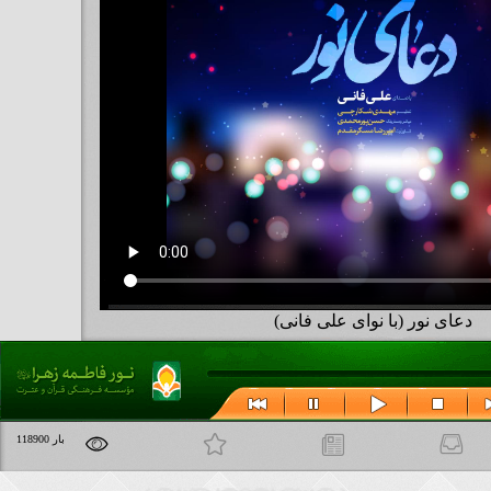
دعای نور (با نوای علی فانی)
مطالب مرتبط
علاقه مندی ها
118900 بار