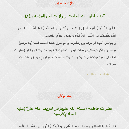
کلام جاودان
آیه تبلیغ، سند امامت و ولایت امیرالمؤمنین(ع)
یا أَیهَا الرَّسُولُ بَلِّغْ ما أُنْزِلَ إِلَیكَ مِنْ رَبِّكَ وَ إِنْ لَمْ تَفْعَلْ فَما بَلَّغْتَ رِسالَتَهُ وَ
اللَّهُ یعْصِمُكَ مِنَ النَّاسِ إِنَّ اللَّهَ لا یهْدِی الْقَوْمَ الْكافِرینَ.
ى پیامبر! آنچه از طرف پروردگارت بر تو نازل شده است، كاملًا (به مردم)
برسان! و اگر نرسانی، رسالت او را انجام نداده‏اى! خداوند تو را از (خطرات
احتمالى) مردم نگاه مى‏دارد و خداوند، جمعیت كافران (لجوج) را هدایت
نمی‌کند.
+ ادامه مطلب
پند نیکان
حضرت فاطمه (سلام الله علیها)در تعریف امام علىّ (علیه
السلام)فرمود
قالَتْ علیها السلام :وَ هُوَ الا مامُ الرَبّانى ، وَ الْهَیْكَلُ النُّورانى ، قُطْبُ الا قْطابِ،