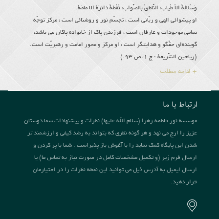
وَسُلالَةُ الاْ طْیابِ، النّاطِقُ بِالصَّوابِ، نُقْطَةُ دائِرَةِ الا مامَةِ.
او پیشوائى الهى و ربّانى است ، تجسّم نور و روشنائى است ، مركز توجّه
تمامى موجودات و عارفان است ، فرزندى پاك از خانواده پاكان مى باشد،
گوینده‌اى حقّگو و هدایتگر است ، او مركز و محور امامت و رهبریّت است.
(ریاحین الشّریعة : ج 1، ص 93.)
+ ادامه مطلب
ارتباط با ما
موسسه نور فاطمه زهرا (سلام الله علیها) نظرات و پیشنهادات شما دوستان
عزیز را ارج می نهد و هر گونه نظری که بتواند به رشد کیفی و ارزشمند تر
شدن این پایگاه کمک نماید را با آغوش باز پذیراست . شما با پر کردن و
ارسال فرم زیر (و تکمیل مشخصات کامل در صورت نیاز به تماس ما) یا
ارسال ایمیل به آدرس ذیل می توانید این نقطه نظرات را در اختیارمان
قرار دهید.