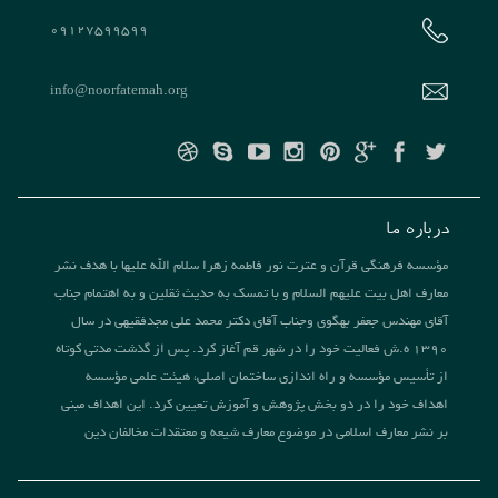
09127599599
info@noorfatemah.org
درباره ما
مؤسسه فرهنگی قرآن و عترت نور فاطمه زهرا سلام الله علیها با هدف نشر
معارف اهل بیت علیهم السلام و با تمسک به حدیث ثقلین و به اهتمام جناب
آقای مهندس جعفر بهگوی وجناب آقای دکتر محمد علی مجدفقیهی در سال
1390 ه.ش فعالیت خود را در شهر قم آغاز کرد. پس از گذشت مدتی کوتاه
از تأسیس مؤسسه و راه اندازی ساختمان اصلی، هیئت علمی مؤسسه
اهداف خود را در دو بخش پژوهش و آموزش تعیین کرد. این اهداف مبنی
بر نشر معارف اسلامی در موضوع معارف شیعه و معتقدات مخالفان دین