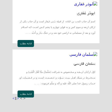
ابوذر غفارى
اسم آن جناب جُندب بن جُناده از قبيله بـَنـى غـِفار است و آن جناب يكى از
اركان اربعه و سوم كس و به قولى چهارم يا پنجم كـس اسـت كـه اسـلام
آورد و بعد از مسلمانى به اراضى خود شد و در جنگ بـَدْر و اُحـُد ... ...
ادامه مطلب
سلمان فارسی
اوّل اركـان اربـعـه و مـخـصوص به شرافت (سَلْمانُ منَّا اَهْلَ الْبَيْتِ) و
مـنـخـرط در سـِلك اهـل بـيـت نـبـوّت و عـصـمـت اسـت و در فـضـيـلت او،
جـنـاب رسول خدا صلى اللّه عليه و آله و سلّم فرموده : ... ...
ادامه مطلب
<
1
>
<
>