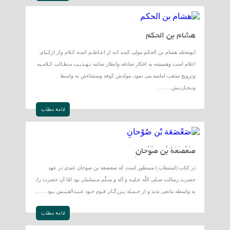
هشام بن الحكم
ابومحمّد هشام بن الحكم مولى كنده كـه از اعـاظـم ائمـه كـلام واز ازكـياى
اعلام است وهميشه به افكار صادقه وانظار صائبه تـهـذيـب مـطـالب كـلامـيه
وترويج مذهب اماميه مى نمود، مولدش كوفه ومنشاءش به واسط
وتـجـارتـش ... ...
ادامه مطلب
صَعْصَعَة بْن صُوْحانِ
در كتاب (استيعاب ) مسطور است كه صعصعة بن صوحان عبدى در عهد
حضرت رسالت صـلى اللّه عـليـه و آله و سـلّم مـسلمان بود امّا آن حضرت را،
به واسطه مانعى نديد و از جـمـله بـزرگـان قـوم خـود عـبـدالقـيـس بـود ... ...
ادامه مطلب