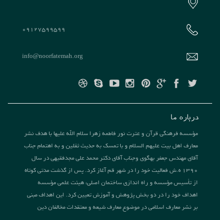
09127599599
info@noorfatemah.org
درباره ما
مؤسسه فرهنگی قرآن و عترت نور فاطمه زهرا سلام الله علیها با هدف نشر
معارف اهل بیت علیهم السلام و با تمسک به حدیث ثقلین و به اهتمام جناب
آقای مهندس جعفر بهگوی وجناب آقای دکتر محمد علی مجدفقیهی در سال
1390 ه.ش فعالیت خود را در شهر قم آغاز کرد. پس از گذشت مدتی کوتاه
از تأسیس مؤسسه و راه اندازی ساختمان اصلی، هیئت علمی مؤسسه
اهداف خود را در دو بخش پژوهش و آموزش تعیین کرد. این اهداف مبنی
بر نشر معارف اسلامی در موضوع معارف شیعه و معتقدات مخالفان دین