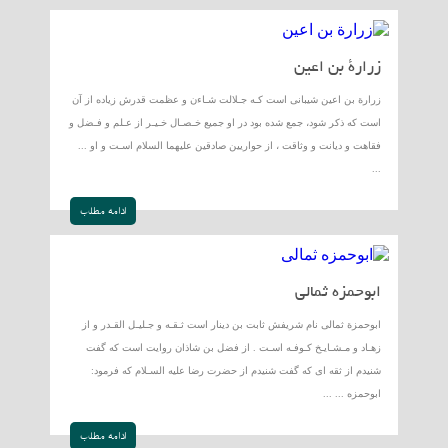
زرارة بن اعين
زرارة بن اعين شيبانى است كـه جـلالت شـاءن و عظمت قدرش زياده از آن
است كه ذكر شود، جمع شده بود در او جميع خـصـال خـيـر از عـلم و فـضل و
فقاهت و ديانت و وثاقت ، از حواريين صادقين عليهما السلام اسـت و او ...
...
ادامه مطلب
ابوحمزه ثمالى
ابوحمزة ثمالى نام شريفش ثابت بن دينار است ثـقـه و جـليـل القـدر و از
زهـاد و مـشـايـخ كـوفـه اسـت . از فضل بن شاذان روايت است كه گفت
شنيدم از ثقه اى كه گفت شنيدم از حضرت رضا عليه السـلام كه فرمود:
ابوحمزه ... ...
ادامه مطلب