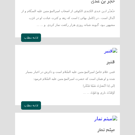
حُجْر بن عدى
حـُجـْر ابـن عـدى الكـندى الكوفى از اصحاب اميرالمؤ منين عليه السـّلام و از
اَبْدال است ، در (كامل بهائى ) است كه زهد و كثرت عبادت او در عَرَب
مشهور بـود، گـويند شبانه روزى هزار ركعت نماز كردى و ... ...
ادامه مطلب
قنبر
قنبر، غلام خاصّ اميرالمؤ منين عليه السّلام است و ذكرش در اخبار بسيار
شده و او همان است كه حضرت اميرالمؤ منين عليه السّلام فرمود:
اِنّي اِذا اَبْصَرْتُ شَيْئا مُنْكَرا
اَوْقَدْتُ نارى وَدَعَوْتُ ... ...
ادامه مطلب
ميثم تمار