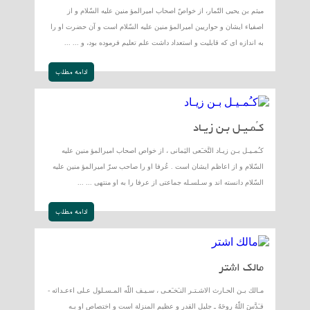
ميثم بن يحيى التّمار، از خواصّ اصحاب اميرالمؤ منين عليه السّلام و از
اصفياء ايشان و حواريين اميرالمؤ منين عليه السّلام است و آن حضرت او را
به اندازه اى كه قابليت و استعداد داشت علم تعليم فرموده بود، و ... ...
ادامه مطلب
كـُمـيـل بـن زيـاد
كـُمـيـل بـن زيـاد النَّخـَعى اليَمانى ، از خواص اصحاب اميرالمؤ منين عليه
السّلام و از اعاظم ايشان است . عُرفا او را صاحب سرّ اميرالمؤ منين عليه
السّلام دانسته اند و سـلسـله جماعتى از عرفا را به او منتهى ... ...
ادامه مطلب
مالك اشتر
مـالك بـن الحـارث الاشـتـر النـَخـَعـى ، سـيـف اللّه المـسـلول عـلى اءعـدائه -
قـَدَّسَ اللّهُ روحَهُ ـ جليل القدر و عظيم المنزلة است و اختصاص او بـه