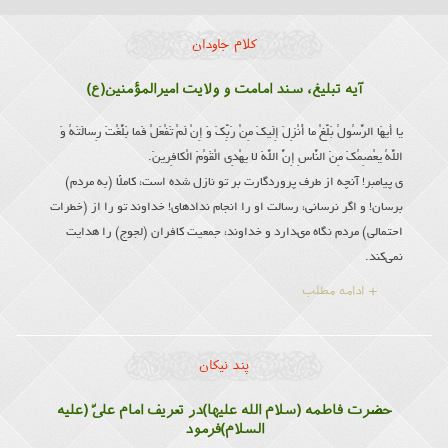
کلام جاودان
آیه تبلیغ، سند امامت و ولایت امیرالمؤمنین(ع)
یا أَیهَا الرَّسُولُ بَلِّغْ ما أُنْزِلَ إِلَیكَ مِنْ رَبِّكَ وَ إِنْ لَمْ تَفْعَلْ فَما بَلَّغْتَ رِسالَتَهُ وَ
اللَّهُ یعْصِمُكَ مِنَ النَّاسِ إِنَّ اللَّهَ لا یهْدِی الْقَوْمَ الْكافِرینَ.
ى پیامبر! آنچه از طرف پروردگارت بر تو نازل شده است، كاملًا (به مردم)
برسان! و اگر نرسانی، رسالت او را انجام نداده‏اى! خداوند تو را از (خطرات
احتمالى) مردم نگاه مى‏دارد و خداوند، جمعیت كافران (لجوج) را هدایت
نمی‌کند.
+ ادامه مطلب
پند نیکان
حضرت فاطمه (سلام الله علیها)در تعریف امام علىّ (علیه
السلام)فرمود