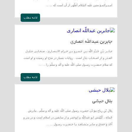
امـيـرالمـؤ منين عليه السّلام اَظْهَر از آن است كه ... ...
ادامه مطلب
جابربن عبداللّه انصارى
جـابـر بـْنِ عـَبـْدِ اللّه بـن عـمـرو بـن حـرام الانـصـارى ، صـحـابـى جـليـل
القـدر و از اصـحـاب بـَدْر است . روايات بسيار در مدح او رسيده و او است
كه سلام حـضـرت رسـول صلى اللّه عليه و آله و سلّم را ... ...
ادامه مطلب
بلال حبشی
بِلالِ بْنِ رِياح مؤ ذّن حضرت رسول صلى اللّه عليه و آله و سلّم ، مادرش ‍
جُمانَة ، كُنْيَتش ابو عبداللّه و ابوعمر و از سابقين در اسلام است و در بدر و
اُحُد و خندق و ساير مـَشـاهـد بـا حـضـرت رسـول ... ...