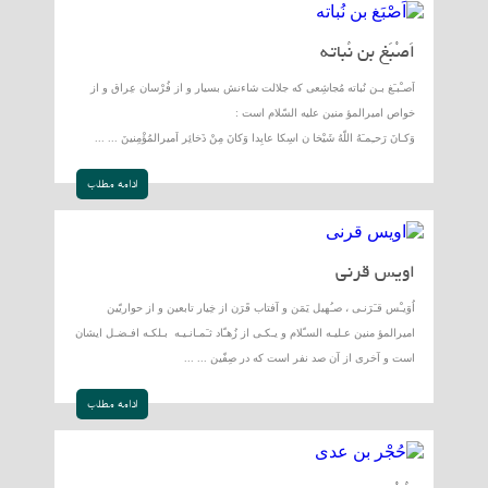
اَصْبَغ بن نُباته
اَصـْبـَغ بـن نُباته مُجاشِعى كه جلالت شاءنش بسيار و از فُرْسان عِراق و از
خواص اميرالمؤ منين عليه السّلام است :
وَكـانَ رَحـِمـَهُ اللّهُ شَيْخا ن اسِكا عابِدا وَكانَ مِنْ ذَخائِر اَميرالمُؤْمِنينَ ... ...
ادامه مطلب
اويس قرنى
اُوَيـْس قـَرَنـى ، صـُهيل يَمَن و آفتاب قَرَن از خِيار تابعين و از حواريّين
اميرالمؤ منين عـليـه السـّلام و يـكـى از زُهـّاد ثـَمـانـيـه بـلكـه افـضـل ايشان
است و آخرى از آن صد نفر است كه در صِفّين ... ...
ادامه مطلب