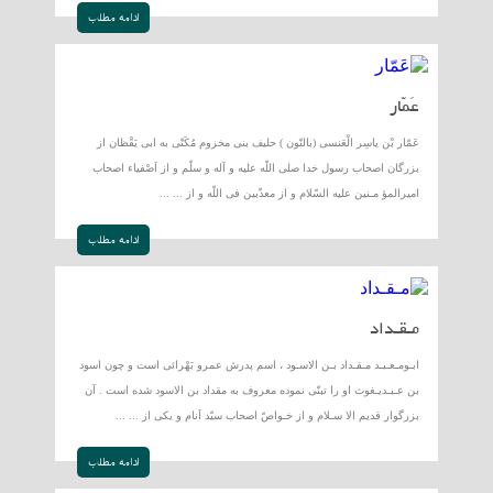
ادامه مطلب
عَمّار
عَمّار بْن ياسِر الْعَنسى (بالنّون ) حليف بنى مخزوم مُكَنّى به ابى يَقْظان از
بزرگان اصحاب رسول خدا صلى اللّه عليه و آله و سلّم و از اَصْفياء اصحاب
اميرالمؤ مـنين عليه السّلام و از معذّبين فى اللّه و از ... ...
ادامه مطلب
مـقـداد
ابـومـعـبـد مـقـداد بـن الاسـود ، اسم پدرش عمرو بَهْرائى است و چون اسود
بن عـبـديـغوث او را تبنّى نموده معروف به مقداد بن الاسود شده است . آن
بزرگوار قديم الا سـلام و از خـواصّ اصحاب سيّد اَنام و يكى از ... ...
ادامه مطلب