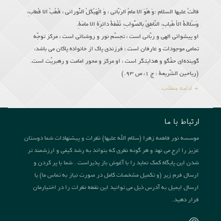
قالَتْ علیها السلام :وَ هُوَ الا مامُ الرَبّانى ، وَ الْهَیْكَلُ النُّورانى ، قُطْبُ الا قْطابِ،
وَسُلالَةُ الاْ طْیابِ، النّاطِقُ بِالصَّوابِ، نُقْطَةُ دائِرَةِ الا مامَةِ.
او پیشوائى الهى و ربّانى است ، تجسّم نور و روشنائى است ، مركز توجّه
تمامى موجودات و عارفان است ، فرزندى پاك از خانواده پاكان مى باشد،
گوینده‌اى حقّگو و هدایتگر است ، او مركز و محور امامت و رهبریّت است.
(ریاحین الشّریعة : ج 1، ص 93.)
+ ادامه مطلب
ارتباط با ما
موسسه نور فاطمه زهرا (سلام الله علیها) نظرات و پیشنهادات شما دوستان
عزیز را ارج می نهد و هر گونه نظری که بتواند به رشد کیفی و ارزشمند تر
شدن این پایگاه کمک نماید را با آغوش باز پذیراست . شما با پر کردن و
ارسال فرم زیر (و تکمیل مشخصات کامل در صورت نیاز به تماس ما) یا
ارسال ایمیل به آدرس ذیل می توانید این نقطه نظرات را در اختیارمان
قرار دهید.