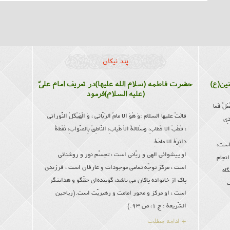
پند نیکان
نین(ع)
حضرت فاطمه (سلام الله علیها)در تعریف امام علىّ
(علیه السلام)فرمود
ْعَلْ فَما
قالَتْ علیها السلام :وَ هُوَ الا مامُ الرَبّانى ، وَ الْهَیْكَلُ النُّورانى
ْدِی
، قُطْبُ الا قْطابِ، وَسُلالَةُ الاْ طْیابِ، النّاطِقُ بِالصَّوابِ، نُقْطَةُ
دائِرَةِ الا مامَةِ.
 است،
او پیشوائى الهى و ربّانى است ، تجسّم نور و روشنائى
انجام
است ، مركز توجّه تمامى موجودات و عارفان است ، فرزندى
گاه
پاك از خانواده پاكان مى باشد، گوینده‌اى حقّگو و هدایتگر
ت
است ، او مركز و محور امامت و رهبریّت است.(ریاحین
الشّریعة : ج 1، ص 93.)
+ ادامه مطلب