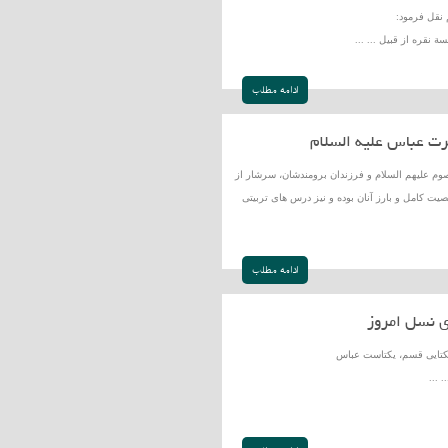
 نقل فرمود:
 نقره از قبیل ... ...
ادامه مطلب
ت عباس علیه السلام
وم علیهم السلام و فرزندان برومندشان، سرشار از
یت كامل و بارز آنان بوده و نیز درس هاى تربیتى
ادامه مطلب
ی نسل امروز
ى قسم، یكتاست عباس
..