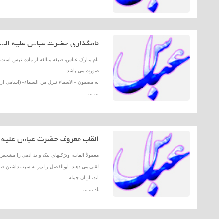
نامگذاری حضرت عباس علیه السل
نام مبارک عباس، صیغه مبالغه از ماده عبس است
صورت می باشد.
به مضمون «الاسماء تنزل من السماء» (اسامی از 
... ...
القاب معروف حضرت عباس علیه ا
معمولاً القاب، ویژگیهاى نیک و بد آدمى را مش
لقبى مى دهند. ابوالفضل را نیز به سبب داشتن صف
اند، از آن جمله:
1- ... ...