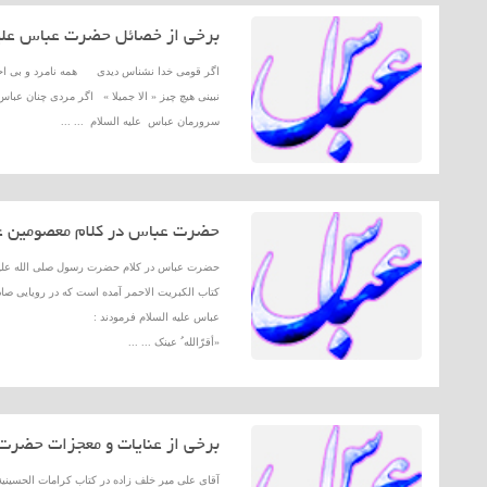
برخی از خصائل حضرت عباس علیه
اگر قومی خدا نشناس دیدی همه نامرد و بی ا
نبینی هیچ چیز « الا جمیلا » اگر مردی چنان عباس
سرورمان عباس علیه السلام ... ...
حضرت عباس در کلام معصومین عل
حضرت عباس در کلام حضرت رسول صلی الله علیه
کتاب الکبریت الاحمر آمده است که در رویایی صا
عباس علیه السلام فرمودند :
«أقرّالله ُ عینک ... ...
برخی از عنایات و معجزات حضرت 
آقای علی میر خلف زاده در کتاب کرامات الحسینیة (ص 117 ـ 118) آورد