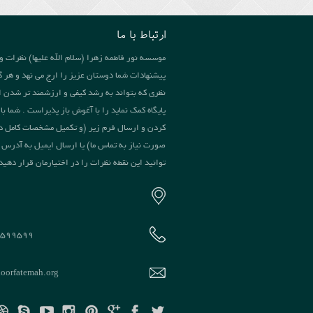
ارتباط با ما
موسسه نور فاطمه زهرا (سلام الله علیها) نظرات و
پیشنهادات شما دوستان عزیز را ارج می نهد و هر گ
نظری که بتواند به رشد کیفی و ارزشمند تر شدن ا
پایگاه کمک نماید را با آغوش باز پذیراست . شما با 
کردن و ارسال فرم زیر (و تکمیل مشخصات کامل د
صورت نیاز به تماس ما) یا ارسال ایمیل به آدرس 
توانید این نقطه نظرات را در اختیارمان قرار دهید
7599599
oorfatemah.org