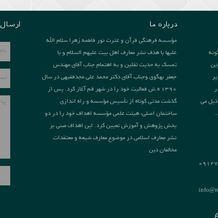
درباره ما
ارسال 
مؤسسه فرهنگی قرآن و عترت نور فاطمه زهرا سلام الله
ونه
علیها با هدف نشر معارف اهل بیت علیهم السلام و با
ین
تمسک به حدیث ثقلین و به اهتمام جناب آقای مهندس
پر
جعفر بهگوی وجناب آقای دکتر محمد علی مجدفقیهی در سال
ر
1390 ه.ش فعالیت خود را در شهر قم آغاز کرد. پس از
ذیل می
گذشت مدتی کوتاه از تأسیس مؤسسه و راه اندازی
.
ساختمان اصلی، هیئت علمی مؤسسه اهداف خود را در دو
بخش پژوهش و آموزش تعیین کرد. این اهداف مبنی بر
نشر معارف اسلامی در موضوع معارف شیعه و معتقدات
مخالفان دین
0912
info@n