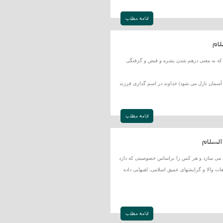
ادامه مطلب
ام
 که به معنی درهم شدن بشره و قبض و گرفتگی
آسمان نازل می شود) خداوند در اسم گذاری فرزند
ادامه مطلب
لسلام
خص مى سازد و هر کس را براساس خصوصیتى که دارد
ات والا و گرایشهاى عمیق اسلامى، لقبهایى داده
ادامه مطلب