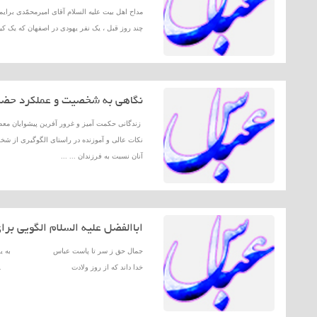
مداح اهل بیت علیه السلام آقای امیرمحمّدی برایم
چند روز قبل ، یک نفر یهودی در اصفهان که یک کیسة
نگاهى به شخصیت و عملكرد حضر
زندگانى حكمت آمیز و غرور آفرین پیشوایان معص
نكات عالى و آموزنده در راستاى الگوگیرى از شخص
آنان نسبت به فرزندان ... ...
اباالفضل علیه السلام الگویی برا
جمال حق ز سر تا پاست عباس به یكتای
خدا داند كه از روز ولادت ... .