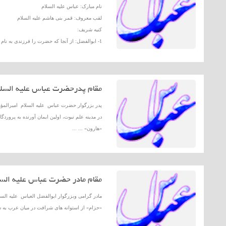
نام مبارک: عباس علیه السلام
لقب معروف: قمر بنی هاشم علیه السلام
کنیه شریف:
1- ابوالفضل: از آنجا که حضرت را فرزندى به نام «فضل» بود، او را به «ابوالفضل» کنیه ... ...
مقام پدرحضرت عباس علیه السلا
پدر بزرگوار حضرت عباس علیه السلام امیرالمؤم
در مدینه علم نبوت، اولین ایمان آورنده به پرو
«هارون» ... ...
مقام مادر حضرت عباس علیه السل
مادر گرامى وبزرگوار ابوالفضل العباس علیه الس
«حزام» از استوانه هاى شرافت در میان عرب به ش