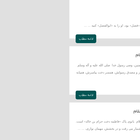
ادامه مطلب
م
نین، وصى رسول خدا صلی الله علیه و آله وسلم
ردگار و مصدق رسولش، همسر دخت پیامبرش، همپایه
ادامه مطلب
ام
لام بانوى پاک «فاطمه دخت حزام بن خالد» است.
مار مى رفت و در بخشش، مهمان نوازى، ... ...