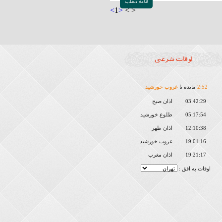
ادامه مطلب
<
1
>
<
>
اوقات شرعی
52
:
2
مانده تا
غروب خورشید
03:42:29
اذان صبح
05:17:54
طلوع خورشید
12:10:38
اذان ظهر
19:01:16
غروب خورشید
19:21:17
اذان مغرب
اوقات به افق :