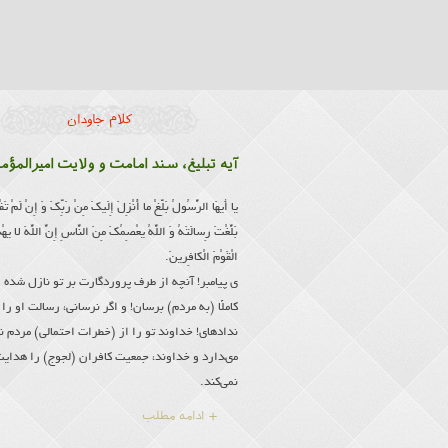
کلام جاودان
آیه تبلیغ، سند امامت و ولایت امیرالمؤم
یا أَیهَا الرَّسُولُ بَلِّغْ ما أُنْزِلَ إِلَیكَ مِنْ رَبِّكَ وَ إِنْ لَمْ تَف
بَلَّغْتَ رِسالَتَهُ وَ اللَّهُ یعْصِمُكَ مِنَ النَّاسِ إِنَّ اللَّهَ لا یه
الْقَوْمَ الْكافِرینَ.
ى پیامبر! آنچه از طرف پروردگارت بر تو نازل شده
كاملًا (به مردم) برسان! و اگر نرسانی، رسالت او را 
نداده‏اى! خداوند تو را از (خطرات احتمالى) مردم ن
مى‏دارد و خداوند، جمعیت كافران (لجوج) را هدای
نمی‌کند.
+ ادامه مطلب