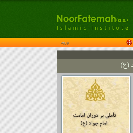
ورود
 (ع)