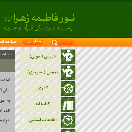
فارسی
صفحه اص
شما اینجا
دروس (صوتی)
دروس (تصویری)
گالری
کتابخانه
ائمه ا
شهادت 
اطلاعات اسلامی