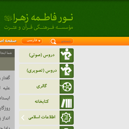
فارسی
صفحه اص
شما اینجا
دروس (صوتی)
دروس (تصویری)
گفتار 
گالری
علیه ا
ایستاد
کتابخانه
روزگار
انداز 
اطلاعات اسلامی
دلها ج