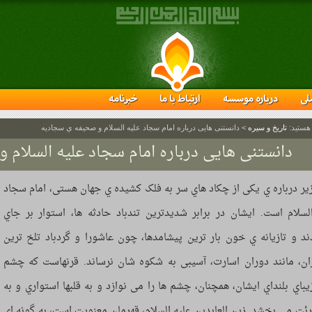
لی
درباره موسسه
ارتباط با ما
خبرنامه
 هستید:
تاریخ و سیره
>
دانستنی هایی درباره امام سجاد علیه السلام و صحیفه ي سجادیه
دانستنی هایی درباره امام سجاد علیه السلام
زیر درباره ي یکی از چکاد هاي سر به فلک کشیده ي جهان هستی، امام سجاد
لسلام است. ایشان در برابر شدیدترین تندباد حادثه ها، استوار بر جاي
ند و تازیانه ي خون بار ترین پیشامدها، چون عاشورا و گردباد تلخ ترین
ان، مانند دوران اسارت، آسیبی به شکوه شان نرساند. قرنهاست که چشم
زیباي بلنداي ایشان، همچنان، چشم ها را می نوازد و به قلبها استواري و به
رئت می بخشد. زین العابدین علیه السلام، قهرمان معنویت است، به گونه اي