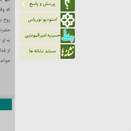
پرسش و پاسخ
که وقت
روح به
استودیو نوریاس
حضرت، 
حسینیه امیرالمومنین
به او 
از جُذ
مستند نشانه ها
خواند 