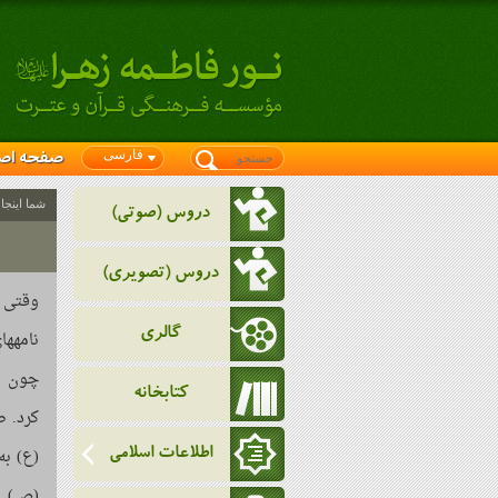
فارسی
صفحه اص
شما اینجا
دروس (صوتی)
دروس (تصویری)
وقتی 
گالری
نامهها
چون با
کتابخانه
کرد. ص
(ع) به
اطلاعات اسلامی
(ص) به