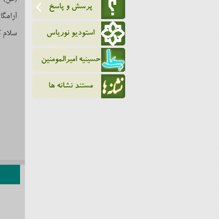
پرسش و پاسخ
آرامگا
سلام ک
استودیو نوریاس
حسینیه امیرالمومنین
مستند نشانه ها