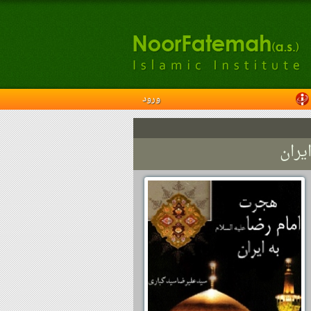
ورود
یران