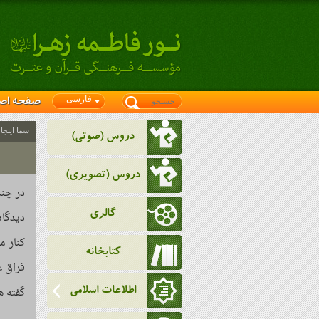
فارسی
صفحه اص
شما اینجا
دروس (صوتی)
دروس (تصویری)
گالری
کتابخانه
گفته ه
اطلاعات اسلامی