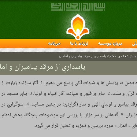
لی
درباره موسسه
ارتباط با ما
خبرنامه
 هستید:
فقه و احکام
>
پاسداري از مرقد پیامبران و امامان
پاسداري از مرقد پیامبران و اما
در چند فصل به پرسش ها و شبهات آنان پاسخ می دهیم: 1. آثار سازنده زیارت از
دیدگاه قرآن و سنّت. 2. بناي بر قبور و صیانت آثار انبیاء و اولیا. 3. بناي مسجد در
کنار مرقد پیامبر و اولیاي الهی و نماز (گزاردن) در چنین مساجد. 4. سوگواري در
فراق عزیزان. 5. گناهانی بر سر مزار. با بررسی این موضوعات پنجگانه بخش اعظم
اي « المزار » مورد بررسی و تجزیه و تحلیل قرار می گیرد.