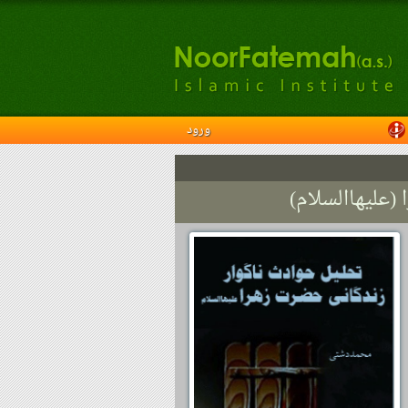
ورود
علیهاالسلام)